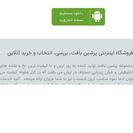
فروشگاه اینترنتی پرشین بافت، بررسی، انتخاب و خرید آنلاین
مجموعه پرشین بافت تولید کننده به روز ترین و با کیفیت ترین نخ و نقشه های
تابلوفرش و فرش زیرپایی دستباف در ایران می باشد که در کنار مقوله کیفیت می
توان ادعا نمود مناسب ترین قیمت را نیز به شما عزیزان ارائه میدهد . کلیه خدمات
فرش از قبیل چله کشی ( با دستگاه تمام اتوماتیک ) پنبه و ابریشم ، رنگرزی انواع
پشم و مرینوس و کرک ، خدمات پرداخت ساده و برجسته اعم از سبک برتر هنری ،
کفه زنی و سنگی ، ریشه زنی ، شیرازه و شور با دستگاه مخصوص و مواد شوینده
تمام گیاهی