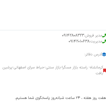
حراج ویژه
محصولات خرید تضمینی
مدیر فروش:
09142808323
مدیریت:
09142010638
آدرس دفاتر:
کرمانشاه- راسته بازار مسگرا-بازار سنتی-حیاط سرای اصفهانی-پرشین
بافت
هفت روز هفته ، ۲۴ ساعت شبانه‌روز پاسخگوی شما هستیم.