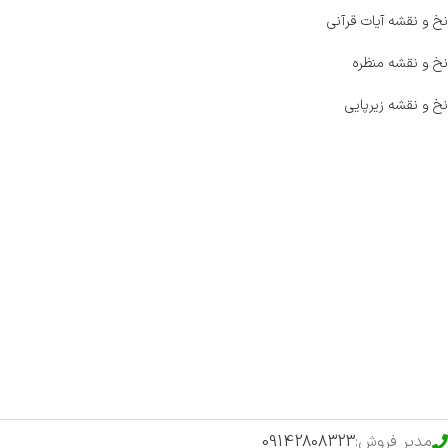
نخ و نقشه آیات قرآنی
نخ و نقشه منظره
نخ و نقشه زیرپایی
صفحه اصلی
اخبار
فروشگاه
حراج ویژه
محصولات خرید تضمینی
مدیر فروش:
09142808323