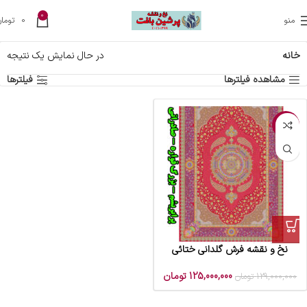
0
منو
0
تومان
خانه
در حال نمایش یک نتیجه
مشاهده فیلترها
فیلترها
-3%
نخ و نقشه فرش گلدانی ختائی
125,000,000
تومان
129,000,000
تومان