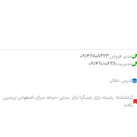
فروشگاه
حراج ویژه
محصولات خرید تضمینی
مدیر فروش:
09142808323
مدیریت:
09142010638
آدرس دفاتر:
کرمانشاه- راسته بازار مسگرا-بازار سنتی-حیاط سرای اصفهانی-پرشین
بافت
هفت روز هفته ، ۲۴ ساعت شبانه‌روز پاسخگوی شما هستیم.