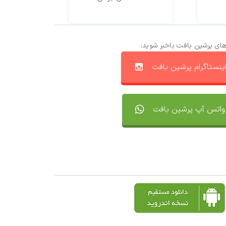
های پرشین بافت باخبر شوید:
ینستاگرام پرشین بافت
واتس آپ پرشین بافت