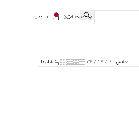
0
ورود / ثبت نام
0
تومان
نمایش
9
24
36
فیلترها