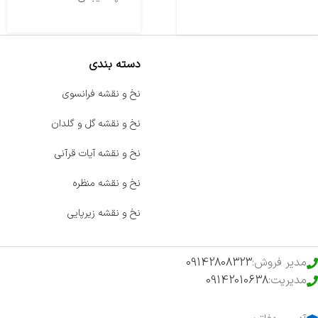
دسته بندی
صفحه اصلی
نخ و نقشه فرانسوی
اخبار
نخ و نقشه گل و گلدان
فروشگاه
نخ و نقشه آیات قرآنی
حراج ویژه
نخ و نقشه منظره
محصولات خرید تضمینی
نخ و نقشه زیرپایی
مدیر فروش:
09142808323
مدیریت:
09142010638