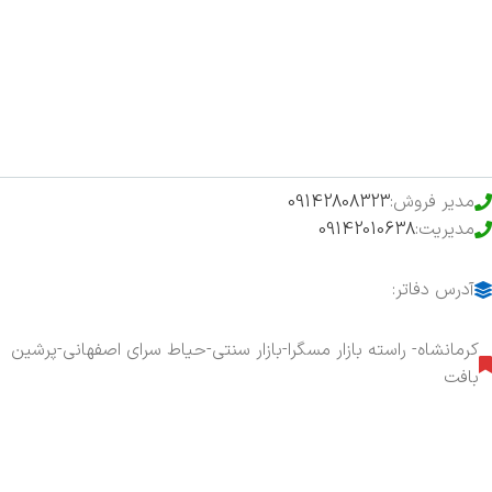
فروشگاه
حراج ویژه
محصولات خرید تضمینی
مدیر فروش:
09142808323
مدیریت:
09142010638
آدرس دفاتر:
کرمانشاه- راسته بازار مسگرا-بازار سنتی-حیاط سرای اصفهانی-پرشین
بافت
هفت روز هفته ، ۲۴ ساعت شبانه‌روز پاسخگوی شما هستیم.