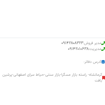
فروشگاه
حراج ویژه
محصولات خرید تضمینی
مدیر فروش:
09142808323
مدیریت:
09142010638
آدرس دفاتر:
کرمانشاه- راسته بازار مسگرا-بازار سنتی-حیاط سرای اصفهانی-پرشین
بافت
هفت روز هفته ، ۲۴ ساعت شبانه‌روز پاسخگوی شما هستیم.