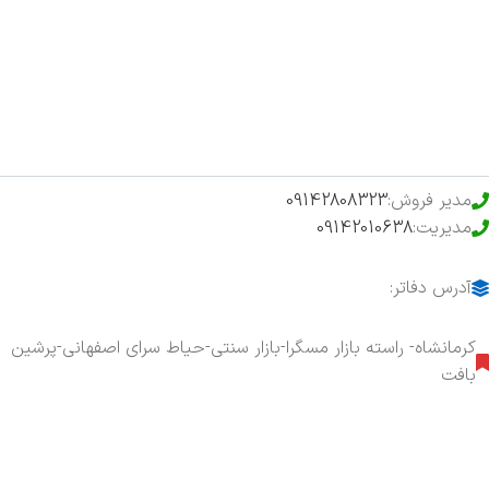
فروشگاه
حراج ویژه
محصولات خرید تضمینی
مدیر فروش:
09142808323
مدیریت:
09142010638
آدرس دفاتر:
کرمانشاه- راسته بازار مسگرا-بازار سنتی-حیاط سرای اصفهانی-پرشین
بافت
هفت روز هفته ، ۲۴ ساعت شبانه‌روز پاسخگوی شما هستیم.