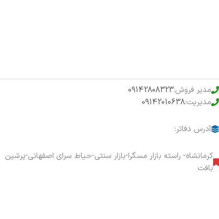
فروشگاه
حراج ویژه
محصولات خرید تضمینی
مدیر فروش:
09142808323
مدیریت:
09142010638
آدرس دفاتر:
کرمانشاه- راسته بازار مسگرا-بازار سنتی-حیاط سرای اصفهانی-پرشین
بافت
هفت روز هفته ، ۲۴ ساعت شبانه‌روز پاسخگوی شما هستیم.