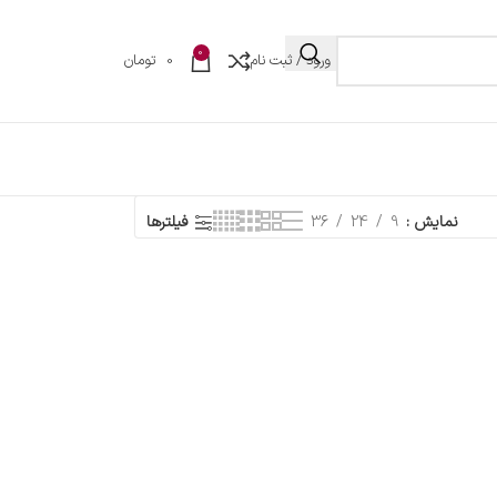
0
ورود / ثبت نام
0
تومان
نمایش
9
24
36
فیلترها