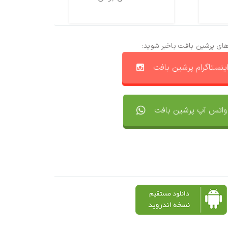
های پرشین بافت باخبر شوید:
ینستاگرام پرشین بافت
واتس آپ پرشین بافت