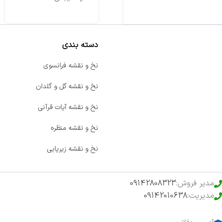
دسته بندی
صفحه اصلی
نخ و نقشه فرانسوی
اخبار
نخ و نقشه گل و گلدان
فروشگاه
نخ و نقشه آیات قرآنی
حراج ویژه
نخ و نقشه منظره
محصولات خرید تضمینی
نخ و نقشه زیرپایی
مدیر فروش:
09142808323
مدیریت:
09142010638