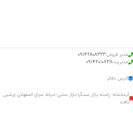
فروشگاه
حراج ویژه
محصولات خرید تضمینی
مدیر فروش:
09142808323
مدیریت:
09142010638
آدرس دفاتر:
کرمانشاه- راسته بازار مسگرا-بازار سنتی-حیاط سرای اصفهانی-پرشین
بافت
هفت روز هفته ، ۲۴ ساعت شبانه‌روز پاسخگوی شما هستیم.