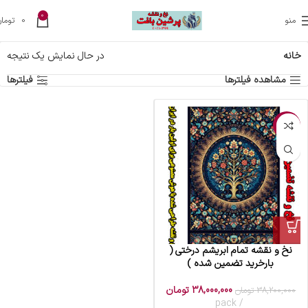
0
منو
0
تومان
خانه
در حال نمایش یک نتیجه
مشاهده فیلترها
فیلترها
-1%
نخ و نقشه تمام ابریشم درختی (
بارخرید تضمین شده )
38,000,000
تومان
38,200,000
تومان
pack