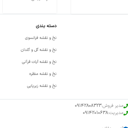
دسته بندی
صفحه اصلی
نخ و نقشه فرانسوی
اخبار
نخ و نقشه گل و گلدان
فروشگاه
نخ و نقشه آیات قرآنی
حراج ویژه
نخ و نقشه منظره
محصولات خرید تضمینی
نخ و نقشه زیرپایی
مدیر فروش:
09142808323
مدیریت:
09142010638