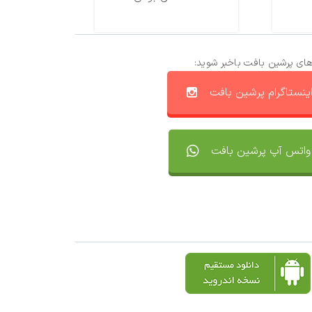
های پرشین بافت باخبر شوید:
ینستاگرام پرشین بافت
واتس آپ پرشین بافت