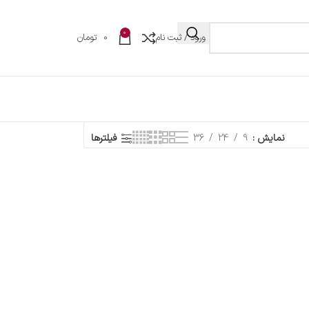
0
ورود / ثبت نام
0
تومان
نمایش
9
24
36
فیلترها