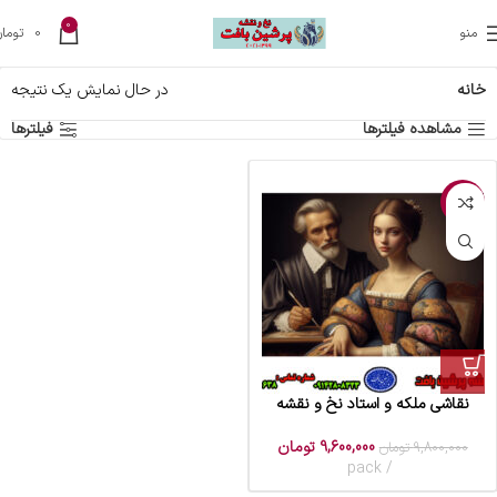
0
منو
0
تومان
خانه
در حال نمایش یک نتیجه
مشاهده فیلترها
فیلترها
-2%
نقاشی ملکه و استاد نخ و نقشه
9,600,000
تومان
9,800,000
تومان
pack