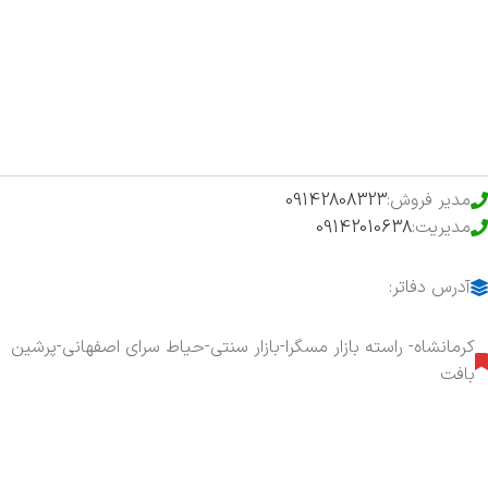
فروشگاه
حراج ویژه
محصولات خرید تضمینی
مدیر فروش:
09142808323
مدیریت:
09142010638
آدرس دفاتر:
کرمانشاه- راسته بازار مسگرا-بازار سنتی-حیاط سرای اصفهانی-پرشین
بافت
هفت روز هفته ، ۲۴ ساعت شبانه‌روز پاسخگوی شما هستیم.