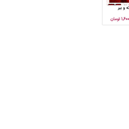
 و ببر
1,600
تومان