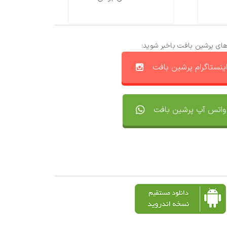
های پرشین بافت باخبر شوید:
ینستاگرام پرشین بافت
واتس آپ پرشین بافت