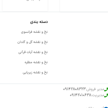
دسته بندی
صفحه اصلی
نخ و نقشه فرانسوی
اخبار
نخ و نقشه گل و گلدان
فروشگاه
نخ و نقشه آیات قرآنی
حراج ویژه
نخ و نقشه منظره
محصولات خرید تضمینی
نخ و نقشه زیرپایی
مدیر فروش:
09142808323
مدیریت:
09142010638