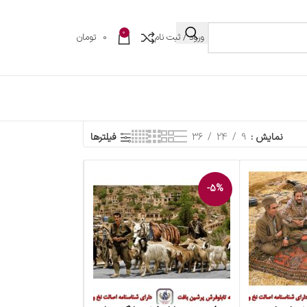
0
ورود / ثبت نام
0
تومان
نمایش
9
24
36
فیلترها
-5%