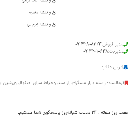
فروشگاه
نخ و نقشه آیات قرآنی
حراج ویژه
نخ و نقشه منظره
محصولات خرید تضمینی
نخ و نقشه زیرپایی
مدیر فروش:
09142808323
مدیریت:
09142010638
آدرس دفاتر:
کرمانشاه- راسته بازار مسگرا-بازار سنتی-حیاط سرای اصفهانی-پرشین ب
هفت روز هفته ، ۲۴ ساعت شبانه‌روز پاسخگوی شما هستیم.