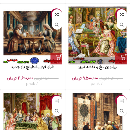
-2%
-10%
پیانوزن نخ و نقشه تبریز
تابلو فرش شطرنج باز جدید
9,500,000
تومان
11,600,000
تومان
10,600,000
تومان
11,800,000
تومان
pack
pack
-1%
-8%