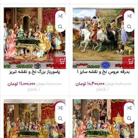
-1%
-2%
بدرقه عروس نخ و نقشه سایز 1
پاسورباز بزرگ نخ و نقشه تبریز
10,400,000
تومان
11,000,000
تومان
10,600,000
تومان
11,100,000
تومان
pack
pack
-6%
-4%