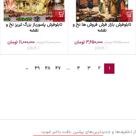
تابلوفرش بازار فرش فروش ها نخ و
تابلوفرش پاسورباز بزرگ تبریز نخ و
نقشه
نقشه
3,650,000
تومان
11,000,000
تومان
3,950,000
تومان
11,100,000
تومان
pack
pack
→
49
48
47
…
4
3
2
1
از تخفیف‌ها و جدیدترین‌های پرشین بافت باخبر شوید: