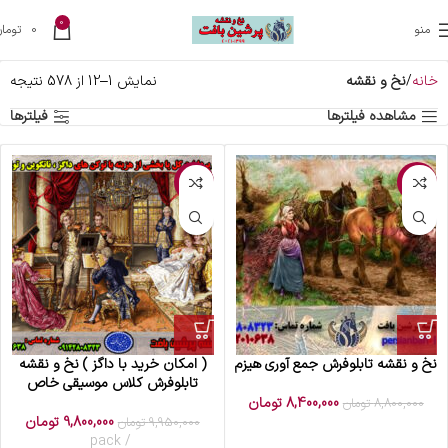
0
منو
0
تومان
خانه
نخ و نقشه
نمایش 1–12 از 578 نتیجه
مشاهده فیلترها
فیلترها
-2%
-5%
نخ و نقشه تابلوفرش جمع آوری هیزم
( امکان خرید با داگز ) نخ و نقشه
تابلوفرش کلاس موسیقی خاص
8,400,000
تومان
8,800,000
تومان
9,800,000
تومان
9,950,000
تومان
pack