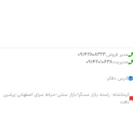
فروشگاه
حراج ویژه
محصولات خرید تضمینی
مدیر فروش:
09142808323
مدیریت:
09142010638
آدرس دفاتر:
کرمانشاه- راسته بازار مسگرا-بازار سنتی-حیاط سرای اصفهانی-پرشین
بافت
هفت روز هفته ، ۲۴ ساعت شبانه‌روز پاسخگوی شما هستیم.