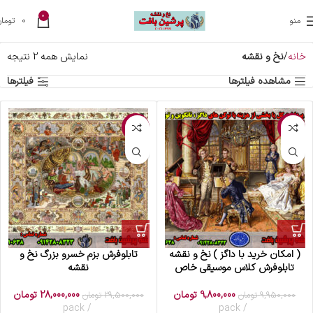
0
منو
0
تومان
خانه
نخ و نقشه
نمایش همه 2 نتیجه
مشاهده فیلترها
فیلترها
-5%
-2%
( امکان خرید با داگز ) نخ و نقشه
تابلوفرش بزم خسرو بزرگ نخ و
تابلوفرش کلاس موسیقی خاص
نقشه
9,800,000
تومان
28,000,000
تومان
9,950,000
تومان
29,500,000
تومان
pack
pack