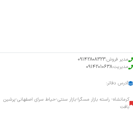
اخبار
فروشگاه
حراج ویژه
محصولات خرید تضمینی
مدیر فروش:
09142808323
مدیریت:
09142010638
آدرس دفاتر:
کرمانشاه- راسته بازار مسگرا-بازار سنتی-حیاط سرای اصفهانی-پرشین
بافت