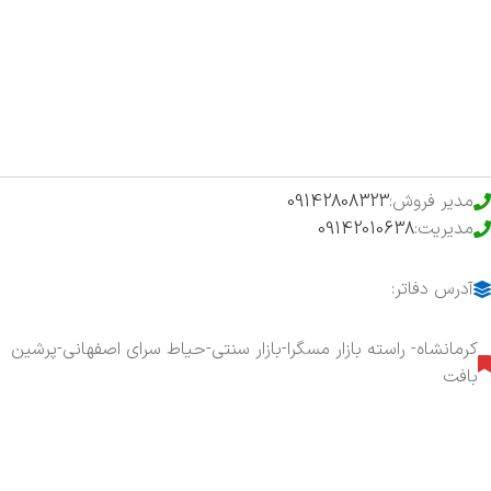
فروشگاه
حراج ویژه
محصولات خرید تضمینی
مدیر فروش:
09142808323
مدیریت:
09142010638
آدرس دفاتر:
کرمانشاه- راسته بازار مسگرا-بازار سنتی-حیاط سرای اصفهانی-پرشین
بافت
هفت روز هفته ، ۲۴ ساعت شبانه‌روز پاسخگوی شما هستیم.